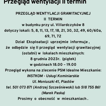
Przegląd wentylacji II termin
PRZEGLĄD WENTYLACJI GRAWITACYJNEJ
II TERMIN
w budynku przy ul. Villardczyków 8
dotyczy lokali:
5, 8, 11, 13, 17, 18, 21, 30, 32, 49, 60/60a,
69, 71, 72
Dział Eksploatacji uprzejmie informuje ,
że
odbędzie się
II przegląd wentylacji grawitacyjnej
(ostatni)
w lokalach mieszkalnych:
8 grudnia 2023r. (piątek)
w godzinach 18.00 – 19.00
Przegląd wykona na zlecenie PSM Idealne Mieszkanie:
INSTKOM - Usługi Kominiarskie
Ul. Moniuszki 41, Piastów
tel. 501 073 871 (Andrzej Szcześniewski) lub 518 755 861
(Marek Paska)
Prosimy o obecność w mieszkaniach .