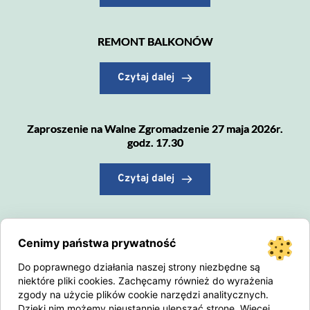
REMONT BALKONÓW
Czytaj dalej
Zaproszenie na Walne Zgromadzenie 27 maja 2026r.
godz. 17.30
Czytaj dalej
Wysokość opłat za wywóz odpadów komunalnych
Cenimy państwa prywatność
od 1.04.2026r. – powrót do poprzedniej stawki
Do poprawnego działania naszej strony niezbędne są
Czytaj dalej
niektóre pliki cookies. Zachęcamy również do wyrażenia
zgody na użycie plików cookie narzędzi analitycznych.
Dzięki nim możemy nieustannie ulepszać stronę. Więcej