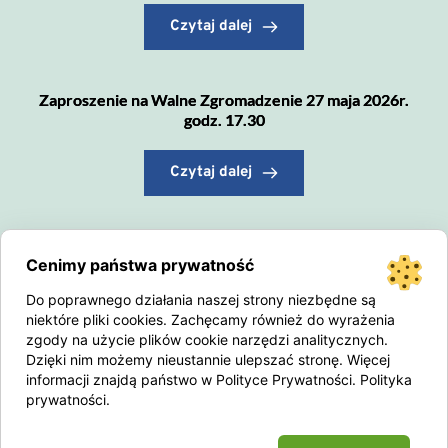
Czytaj dalej
Zaproszenie na Walne Zgromadzenie 27 maja 2026r.
godz. 17.30
Czytaj dalej
Wysokość opłat za wywóz odpadów komunalnych
Cenimy państwa prywatność
od 1.04.2026r. – powrót do poprzedniej stawki
Do poprawnego działania naszej strony niezbędne są
Czytaj dalej
niektóre pliki cookies. Zachęcamy również do wyrażenia
zgody na użycie plików cookie narzędzi analitycznych.
Dzięki nim możemy nieustannie ulepszać stronę. Więcej
informacji znajdą państwo w Polityce Prywatności.
Polityka
Informacja dotycząca kosztów ciepła 07/2026
prywatności
.
Czytaj dalej