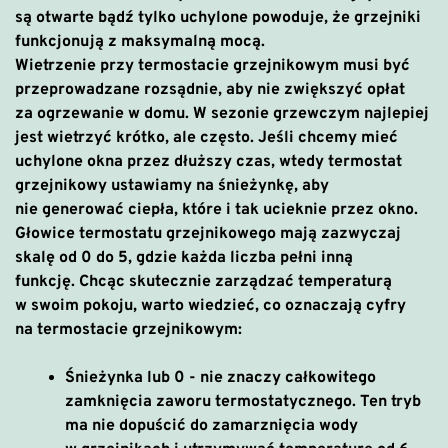
są otwarte bądź tylko uchylone powoduje, że grzejniki
funkcjonują z maksymalną mocą.
Wietrzenie przy termostacie grzejnikowym musi być
przeprowadzane rozsądnie,
aby nie zwiększyć opłat
za ogrzewanie w domu.
W sezonie grzewczym najlepiej
jest wietrzyć krótko, ale często. Jeśli chcemy mieć
uchylone okna przez dłuższy czas, wtedy
termostat
grzejnikowy ustawiamy na śnieżynkę
, aby
nie generować ciepła, które i tak ucieknie przez okno.
Głowice termostatu grzejnikowego mają zazwyczaj
skalę od 0 do 5, gdzie każda liczba pełni inną
funkcję.
Chcąc skutecznie zarządzać temperaturą
w swoim pokoju, warto wiedzieć, co oznaczają cyfry
na termostacie grzejnikowym
:
Śnieżynka lub 0
-
nie znaczy całkowitego
zamknięcia zaworu termostatycznego
. Ten tryb
ma nie dopuścić do zamarznięcia wody