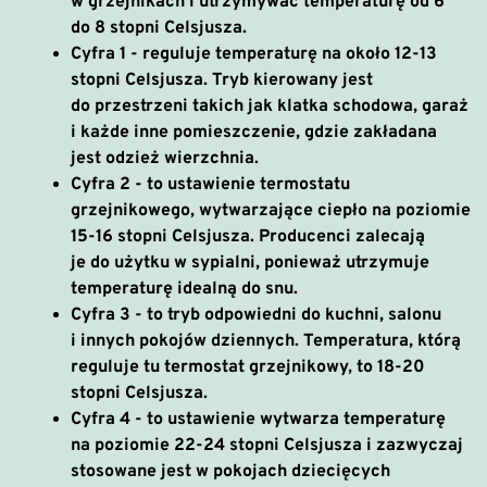
w grzejnikach i utrzymywać temperaturę od 6
do 8 stopni Celsjusza.
Cyfra 1
- reguluje temperaturę na około 12-13
stopni Celsjusza. Tryb kierowany jest
do przestrzeni takich jak klatka schodowa, garaż
i każde inne pomieszczenie, gdzie zakładana
jest odzież wierzchnia.
Cyfra 2
- to ustawienie termostatu
grzejnikowego, wytwarzające ciepło na poziomie
15-16 stopni Celsjusza. Producenci zalecają
je do użytku w sypialni, ponieważ utrzymuje
temperaturę idealną do snu.
Cyfra 3
- to tryb odpowiedni do kuchni, salonu
i innych pokojów dziennych. Temperatura, którą
reguluje tu termostat grzejnikowy, to 18-20
stopni Celsjusza.
Cyfra 4
- to ustawienie wytwarza temperaturę
na poziomie 22-24 stopni Celsjusza i zazwyczaj
stosowane jest w pokojach dziecięcych