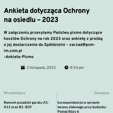
Ankieta dotycząca Ochrony
na osiedlu – 2023
W załączeniu przesyłamy Państwu pismo dotyczące
kosztów Ochrony na rok 2023 oraz ankietę z prośbą
o jej dostarczenie do Spółdzielni –
zarzad@psm-
im.com.pl
-
Ankieta-Pismo
2 listopada, 2022
8:54 pm
Wcześniejszy
Następny
Remont posadzki garażu A1-
korespondencja w sprawie
A11 oraz B1- B39
terenu zielonego przy budynku
Polnej Róży 6