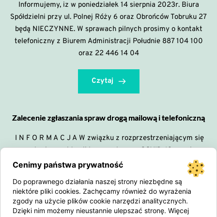
Informujemy, iz w poniedziałek 14 sierpnia 2023r. Biura
Spółdzielni przy ul. Polnej Róży 6 oraz Obrońców Tobruku 27
będą NIECZYNNE. W sprawach pilnych prosimy o kontakt
telefoniczny z Biurem Administracji Południe 887 104 100
oraz 22 446 14 04
Czytaj
Zalecenie zgłaszania spraw drogą mailową i telefoniczną
I N F O R M A C J A W związku z rozprzestrzeniającym się
zagrożeniem epidemii koronawirusem COVID-19 prosimy
o ograniczenie kontaktów osobistych w biurze Spółdzielni
Cenimy państwa prywatność
oraz Administracji . Wszelkie sprawy sugerujemy zgłaszać
Do poprawnego działania naszej strony niezbędne są
pracownikom Spółdzielni telefonicznie lub mailowo.
niektóre pliki cookies. Zachęcamy również do wyrażenia
Zapewniamy, iż zgłoszenia będą odczytywane na bieżąco.
zgody na użycie plików cookie narzędzi analitycznych.
Dzięki nim możemy nieustannie ulepszać stronę. Więcej
Zarząd