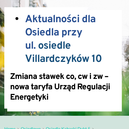
Aktualności dla 
Osiedla przy 
ul. 
osiedle 
Villardczyków 10
Zmiana stawek co, cw i zw –
nowa taryfa Urząd Regulacji
Energetyki
Home
Osiedlowe
Osiedle Kabacki Dukt 5