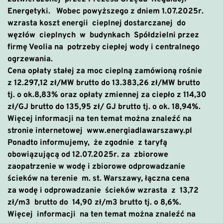
Energetyki. Wobec powyższego z dniem 1.07.2025r.
wzrasta koszt energii cieplnej dostarczanej do
węzłów cieplnych w budynkach Spółdzielni przez
firmę Veolia na potrzeby ciepłej wody i centralnego
ogrzewania.
Cena opłaty stałej za moc cieplną zamówioną rośnie
z
12.297,12 zł/MW
brutto do
13.383,26 zł/MW
brutto
tj. o ok.8,83%
oraz opłaty zmiennej za ciepło z
114,30
zł/GJ
brutto do
135,95 zł/ GJ
brutto
tj. o ok. 18,94%.
Więcej informacji na ten temat można znaleźć na
stronie internetowej
www.energiadlawarszawy.pl
Ponadto informujemy, że zgodnie z taryfą
obowiązującą od 12.07.2025r. za zbiorowe
zaopatrzenie w wodę i zbiorowe odprowadzanie
ścieków na terenie m. st. Warszawy, łączna
cena
za wodę i odprowadzanie ścieków
wzrasta z 13,72
zł/m3
brutto
do 14,90 zł/m3
brutto
tj. o 8,6%.
Więcej informacji na ten temat można znaleźć na