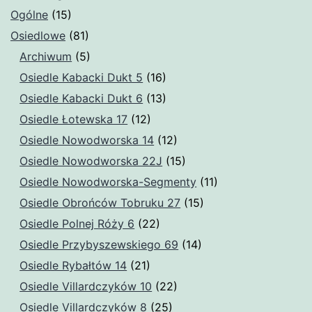
Ogólne
(15)
Osiedlowe
(81)
Archiwum
(5)
Osiedle Kabacki Dukt 5
(16)
Osiedle Kabacki Dukt 6
(13)
Osiedle Łotewska 17
(12)
Osiedle Nowodworska 14
(12)
Osiedle Nowodworska 22J
(15)
Osiedle Nowodworska-Segmenty
(11)
Osiedle Obrońców Tobruku 27
(15)
Osiedle Polnej Róży 6
(22)
Osiedle Przybyszewskiego 69
(14)
Osiedle Rybałtów 14
(21)
Osiedle Villardczyków 10
(22)
Osiedle Villardczyków 8
(25)