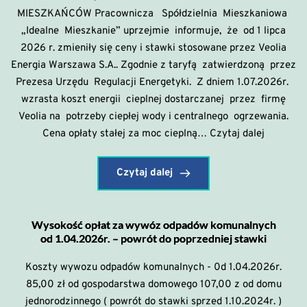
MIESZKAŃCÓW Pracownicza Spółdzielnia Mieszkaniowa
„Idealne Mieszkanie” uprzejmie informuje, że od 1 lipca
2026 r. zmieniły się ceny i stawki stosowane przez Veolia
Energia Warszawa S.A.. Zgodnie z taryfą zatwierdzoną przez
Prezesa Urzędu Regulacji Energetyki. Z dniem 1.07.2026r.
wzrasta koszt energii cieplnej dostarczanej przez firmę
Veolia na potrzeby ciepłej wody i centralnego ogrzewania.
Informac
Cena opłaty stałej za moc cieplną…
Czytaj dalej
dotycząc
kosztów
Czytaj dalej
ciepła
07/2026
Wysokość opłat za wywóz odpadów komunalnych
od 1.04.2026r. – powrót do poprzedniej stawki
Koszty wywozu odpadów komunalnych - 0d 1.04.2026r.
85,00 zł od gospodarstwa domowego 107,00 z od domu
jednorodzinnego ( powrót do stawki sprzed 1.10.2024r. )