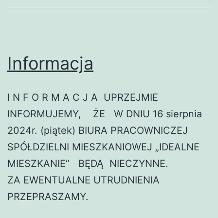
Informacja
I N F O R M A C J A UPRZEJMIE
INFORMUJEMY, ŻE W DNIU 16 sierpnia
2024r. (piątek) BIURA PRACOWNICZEJ
SPÓŁDZIELNI MIESZKANIOWEJ „IDEALNE
MIESZKANIE” BĘDĄ NIECZYNNE.
ZA EWENTUALNE UTRUDNIENIA
PRZEPRASZAMY.