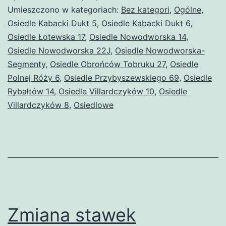
kosztów
Umieszczono w kategoriach:
Bez kategori
,
Ogólne
,
eksploatacji
Osiedle Kabacki Dukt 5
,
Osiedle Kabacki Dukt 6
,
Osiedle Łotewska 17
,
Osiedle Nowodworska 14
,
bezpośredniej
Osiedle Nowodworska 22J
,
Osiedle Nowodworska-
Segmenty
,
Osiedle Obrońców Tobruku 27
,
Osiedle
Polnej Róży 6
,
Osiedle Przybyszewskiego 69
,
Osiedle
Rybałtów 14
,
Osiedle Villardczyków 10
,
Osiedle
Villardczyków 8
,
Osiedlowe
Zmiana stawek