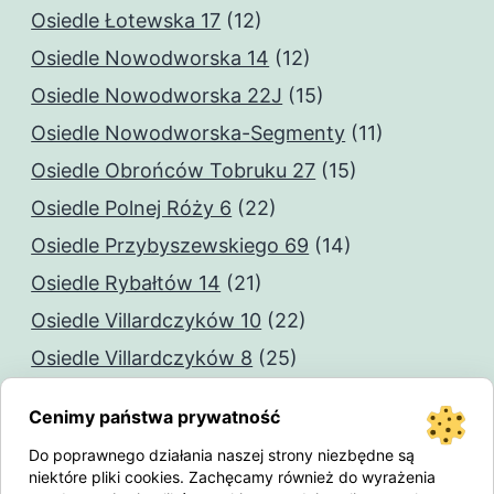
Osiedle Łotewska 17
(12)
Osiedle Nowodworska 14
(12)
Osiedle Nowodworska 22J
(15)
Osiedle Nowodworska-Segmenty
(11)
Osiedle Obrońców Tobruku 27
(15)
Osiedle Polnej Róży 6
(22)
Osiedle Przybyszewskiego 69
(14)
Osiedle Rybałtów 14
(21)
Osiedle Villardczyków 10
(22)
Osiedle Villardczyków 8
(25)
Cenimy państwa prywatność
Do poprawnego działania naszej strony niezbędne są
niektóre pliki cookies. Zachęcamy również do wyrażenia
P.S.M. „IDEALNE MIESZKANIE”