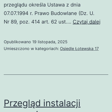
przeglądu określa Ustawa z dnia
07.07.1994 r. Prawo Budowlane (Dz. U.
Prze
Nr 89, poz. 414 art. 62 ust.…
Czytaj dalej
went
graw
Opublikowano
19 listopada, 2025
–
Umieszczono w kategoriach:
Osiedle Łotewska 17
1
grud
2025
Przegląd instalacji