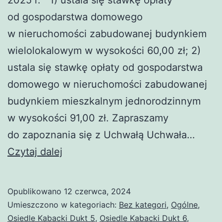
od gospodarstwa domowego
w nieruchomości zabudowanej budynkiem
wielolokalowym w wysokości 60,00 zł; 2)
ustala się stawkę opłaty od gospodarstwa
domowego w nieruchomości zabudowanej
budynkiem mieszkalnym jednorodzinnym
w wysokości 91,00 zł. Zapraszamy
do zapoznania się z Uchwałą Uchwała…
Zmiana
Czytaj dalej
stawek
za gospodarowanie
Opublikowano
12 czerwca, 2024
odpadami
Umieszczono w kategoriach:
Bez kategori
,
Ogólne
,
komunalnymi
Osiedle Kabacki Dukt 5
,
Osiedle Kabacki Dukt 6
,