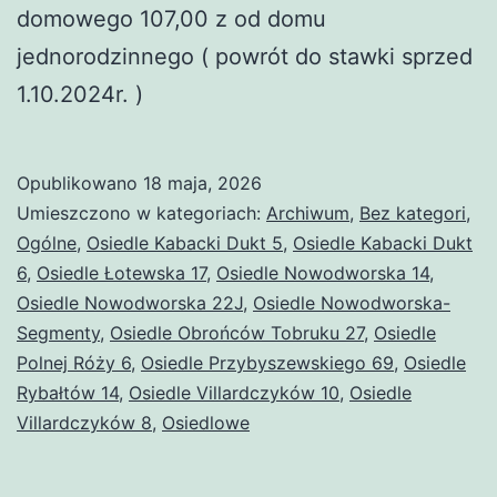
domowego 107,00 z od domu
jednorodzinnego ( powrót do stawki sprzed
1.10.2024r. )
Opublikowano
18 maja, 2026
Umieszczono w kategoriach:
Archiwum
,
Bez kategori
,
Ogólne
,
Osiedle Kabacki Dukt 5
,
Osiedle Kabacki Dukt
6
,
Osiedle Łotewska 17
,
Osiedle Nowodworska 14
,
Osiedle Nowodworska 22J
,
Osiedle Nowodworska-
Segmenty
,
Osiedle Obrońców Tobruku 27
,
Osiedle
Polnej Róży 6
,
Osiedle Przybyszewskiego 69
,
Osiedle
Rybałtów 14
,
Osiedle Villardczyków 10
,
Osiedle
Villardczyków 8
,
Osiedlowe