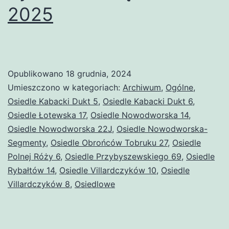
2025
Opublikowano
18 grudnia, 2024
Umieszczono w kategoriach:
Archiwum
,
Ogólne
,
Osiedle Kabacki Dukt 5
,
Osiedle Kabacki Dukt 6
,
Osiedle Łotewska 17
,
Osiedle Nowodworska 14
,
Osiedle Nowodworska 22J
,
Osiedle Nowodworska-
Segmenty
,
Osiedle Obrońców Tobruku 27
,
Osiedle
Polnej Róży 6
,
Osiedle Przybyszewskiego 69
,
Osiedle
Rybałtów 14
,
Osiedle Villardczyków 10
,
Osiedle
Villardczyków 8
,
Osiedlowe