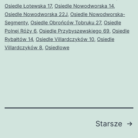
Osiedle Łotewska 17
,
Osiedle Nowodworska 14
,
w okresie
Osiedle Nowodworska 22J
,
Osiedle Nowodworska-
1.10.2024
Segmenty
,
Osiedle Obrońców Tobruku 27
,
Osiedle
–
Polnej Róży 6
,
Osiedle Przybyszewskiego 69
,
Osiedle
Rybałtów 14
,
Osiedle Villardczyków 10
30.09.2025r.
,
Osiedle
Villardczyków 8
,
Osiedlowe
w Warszawie
Stronicowanie
Starsze