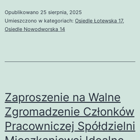
opłat
Opublikowano
25 sierpnia, 2025
za gaz
Umieszczono w kategoriach:
Osiedle Łotewska 17
,
Osiedle Nowodworska 14
Zaproszenie na Walne
Zgromadzenie Członków
Pracowniczej Spółdzielni