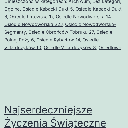
Umieszczono w kategoriach:
Archiwum
,
Bez kategori
,
Ogólne
,
Osiedle Kabacki Dukt 5
,
Osiedle Kabacki Dukt
6
,
Osiedle Łotewska 17
,
Osiedle Nowodworska 14
,
Osiedle Nowodworska 22J
,
Osiedle Nowodworska-
Segmenty
,
Osiedle Obrońców Tobruku 27
,
Osiedle
Polnej Róży 6
,
Osiedle Rybałtów 14
,
Osiedle
Villardczyków 10
,
Osiedle Villardczyków 8
,
Osiedlowe
Najserdeczniejsze
Życzenia Świąteczne