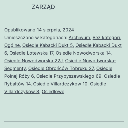
ZARZĄD
Opublikowano
14 sierpnia, 2024
Umieszczono w kategoriach:
Archiwum
,
Bez kategori
,
Ogólne
,
Osiedle Kabacki Dukt 5
,
Osiedle Kabacki Dukt
6
,
Osiedle Łotewska 17
,
Osiedle Nowodworska 14
,
Osiedle Nowodworska 22J
,
Osiedle Nowodworska-
Segmenty
,
Osiedle Obrońców Tobruku 27
,
Osiedle
Polnej Róży 6
,
Osiedle Przybyszewskiego 69
,
Osiedle
Rybałtów 14
,
Osiedle Villardczyków 10
,
Osiedle
Villardczyków 8
,
Osiedlowe