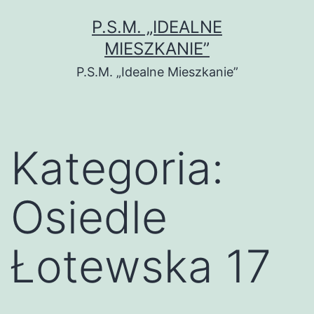
Przejdź
P.S.M. „IDEALNE
do
MIESZKANIE”
treści
P.S.M. „Idealne Mieszkanie”
Kategoria:
Osiedle
Łotewska 17