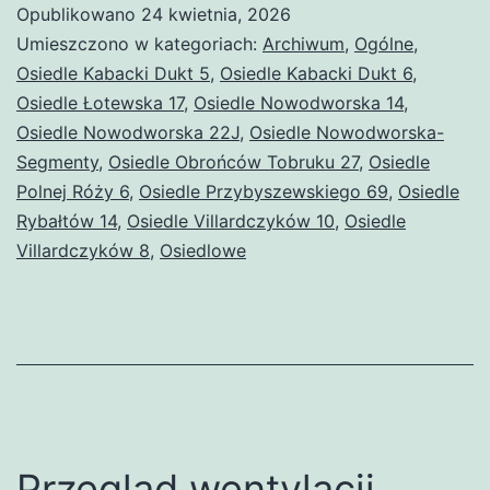
Opublikowano
24 kwietnia, 2026
27
Umieszczono w kategoriach:
Archiwum
,
Ogólne
,
maja
Osiedle Kabacki Dukt 5
,
Osiedle Kabacki Dukt 6
,
Osiedle Łotewska 17
,
Osiedle Nowodworska 14
,
2026r.
Osiedle Nowodworska 22J
,
Osiedle Nowodworska-
godz. 17.30
Segmenty
,
Osiedle Obrońców Tobruku 27
,
Osiedle
Polnej Róży 6
,
Osiedle Przybyszewskiego 69
,
Osiedle
Rybałtów 14
,
Osiedle Villardczyków 10
,
Osiedle
Villardczyków 8
,
Osiedlowe
Przegląd wentylacji