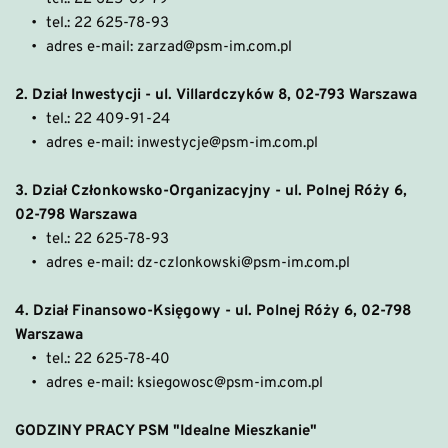
tel kom. 
887 103 100
, 
887 102 100
adres e-mail: 
eksploatacja.polnoc@psm-
tel.: 22 625-78-93
(czynne w godz. pracy Spółdzielni)
OCHRONA
im.com.p
l, 
bkalinowska@psm-im.com.pl 
adres e-mail: zarzad@psm-im.com.pl
adres e-mail: 
eksploatacja.polnoc@psm-
794 570 228
im.com.p
l, 
bkalinowska@psm-im.com.pl 
2. Dział Inwestycji - ul. Villardczyków 8, 02-793 Warszawa
KONSERWATORZY
tel.: 22 409-91-24
OCHRONA
KONSERWATORZY
adres e-mail: inwestycje@psm-im.com.pl
Elektryk -kontakt z Administracją
22 40902 94
, 
Elektryk - kontakt z Administracją
Hydraulik– Adam Kowalski tel: 
501 815 543
3. Dział Członkowsko-Organizacyjny - ul. Polnej Róży 6, 
794 570 246
Hydraulik– Adam Kowalski tel: 
501 815 543
Hydraulik– Michał Werbanowski tel: 
501 671 
02-798 Warszawa
Hydraulik– Michał Werbanowski tel: 
501 671 
821
tel.: 
22 625-78-93
821
adres e-mail: dz-czlonkowski@psm-im.com.pl
KONSERWATORZY
KONSERWACJA WIND
Elektryk -kontakt z Administracją
Domofony, videodomofony 
4. Dział Finansowo-Księgowy - ul. Polnej Róży 6, 02-798 
Euro-Dźwig Jan Księżopolski
Hydraulik– Adam Kowalski tel.:
Warszawa
Elektryk -Marek Wachowicz - tel.
883 883 993
, 
info@euro-dzwig.pl
501 815 543
tel.: 
22 625-78-40
501 448 794
adres e-mail: ksiegowosc@psm-im.com.pl
Hydraulik– Michał Werbanowski tel.: 
Domofony, videodomofony i TV-
501 671 821
przemysłowa
GODZINY PRACY PSM "Idealne Mieszkanie"