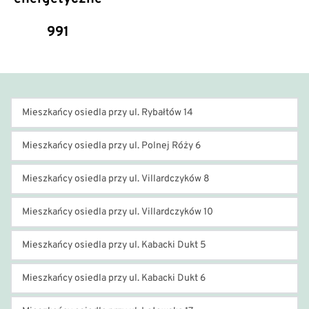
991
Mieszkańcy osiedla przy ul. Rybałtów 14
Dział Eksploatacji 
Mieszkańcy osiedla przy ul. Polnej Róży 6
Administrator - Beata Kalinowska
Dział Eksploatacji 
Mieszkańcy osiedla przy ul. Villardczyków 8
tel.: 
22 446-14-04
Administrator - Beata 
Dział Eksploatacji
Mieszkańcy osiedla przy ul. Villardczyków 10
tel kom. 
887 103 100
 czynny w godz. pracy 
Kalinowska
Administrator - Beata 
Spółdzielni
tel.: 
22 446-14-04
Dział Eksploatacji "Północ"
Mieszkańcy osiedla przy ul. Kabacki Dukt 5
Kalinowska
adres e-mail: bkalinowska@psm-im.com.pl  
tel kom. 
887 103 100
 czynny 
Administrator - Beata 
tel kom. 
887 103 100
,  
887 104 
adres e-mail: 
eksploatacja.poludnie@psm-
w godz. pracy Spółdzielni
Dział Eksploatacji 
Mieszkańcy osiedla przy ul. Kabacki Dukt 6
Kalinowska
100
adres e-mail: 
im.com.pl
Administrator - Beata Kalinowska
tel.: 
22 409-02-91 