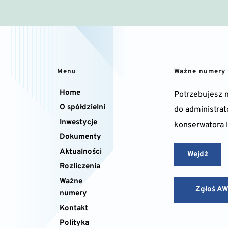
Menu
Ważne numery
Home
Potrzebujesz 
O spółdzielni
do administrato
Inwestycje
konserwatora 
Dokumenty
Aktualności
Wejdź
Rozliczenia
Ważne 
Zgłoś A
numery
Kontakt
Polityka 