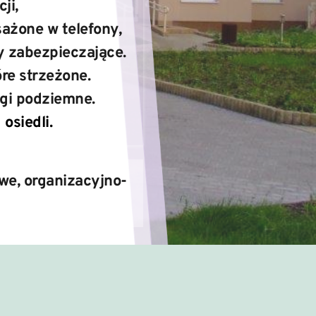
i, 
ażone w telefony, 
y zabezpieczające. 
re strzeżone. 
gi podziemne. 
osiedli.
owe, organizacyjno-