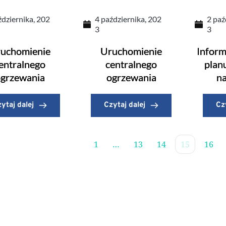
ździernika, 202
4 października, 202
2 paź
3
3
uchomienie
Uruchomienie
Inform
entralnego
centralnego
planu
grzewania
ogrzewania
n
ytaj dalej
Czytaj dalej
Cz
1
…
13
14
15
16