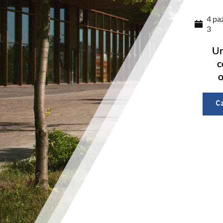
4 pa
3
Ur
c
o
Cz