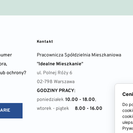
Kontakt
numer 
Pracownicza Spółdzielnia Mieszkaniowa 
ra, 
"
Idealne Mieszkanie
"
lub ochrony?
ul. Polnej Róży 6
02-798 Warszawa
GODZINY PRACY
:
Cen
poniedziałek
10.00 - 18.00
, 
Do po
wtorek - piątek
8.00 - 16.00
cooki
WARIE
cooki
uleps
Pryw