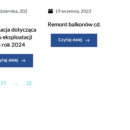
dziernika, 202
19 września, 2023
Remont balkonów cd.
acja dotycząca
 eksploatacji
Czytaj dalej
a rok 2024
ytaj dalej
17
…
22