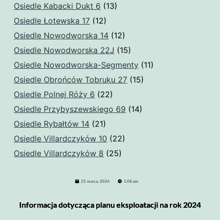
Osiedle Kabacki Dukt 6
(13)
Osiedle Łotewska 17
(12)
Osiedle Nowodworska 14
(12)
Osiedle Nowodworska 22J
(15)
Osiedle Nowodworska-Segmenty
(11)
Osiedle Obrońców Tobruku 27
(15)
Osiedle Polnej Róży 6
(22)
Osiedle Przybyszewskiego 69
(14)
Osiedle Rybałtów 14
(21)
Osiedle Villardczyków 10
(22)
Osiedle Villardczyków 8
(25)
25 marca, 2024
1:08 pm
Informacja dotycząca planu eksploatacji na rok 2024