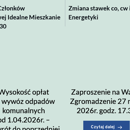
 Członków
Zmiana stawek co, cw 
ej Idealne Mieszkanie
Energetyki
.30
Wysokość opłat
Zaproszenie na W
a wywóz odpadów
Zgromadzenie 27 
komunalnych
2026r. godz. 17.
od 1.04.2026r. –
rót do poprzedniej
Czytaj dalej