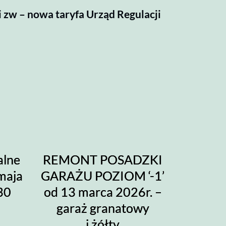
i zw – nowa taryfa Urząd Regulacji
alne
REMONT POSADZKI
maja
GARAŻU POZIOM ‘-1’
30
od 13 marca 2026r. –
garaż granatowy
i żółty