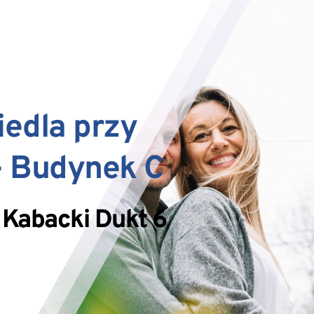
iedla przy 
- Budynek C
 Kabacki Dukt 6