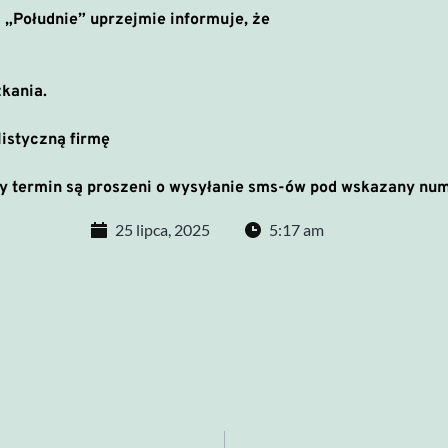
„Południe” uprzejmie informuje, że
kania.
istyczną firmę
y termin są proszeni o wysyłanie sms-ów pod wskazany num
25 lipca, 2025
5:17 am