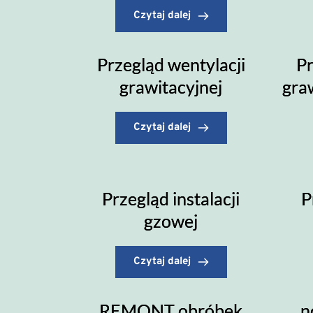
Czytaj dalej
Przegląd wentylacji
Pr
grawitacyjnej
graw
Czytaj dalej
Przegląd instalacji
P
gzowej
Czytaj dalej
REMONT obróbek
n