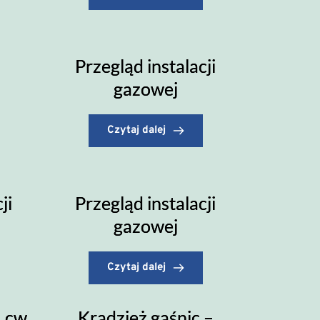
Przegląd instalacji
gazowej
Czytaj dalej
ji
Przegląd instalacji
gazowej
Czytaj dalej
, cw
Kradzież gaśnic –