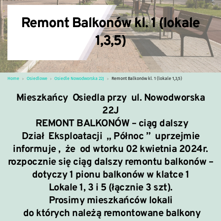
Remont Balkonów kl. 1 (lokale
1,3,5)
Home
Osiedlowe
Osiedle Nowodworska 22J
Remont Balkonów kl. 1 (lokale 1,3,5)
Mieszkańcy Osiedla przy ul. Nowodworska
22J
REMONT BALKONÓW – ciąg dalszy
Dział Eksploatacji „ Północ ” uprzejmie
informuje , że
od wtorku 02 kwietnia 2024r.
rozpocznie się ciąg dalszy remontu balkonów –
dotyczy 1 pionu balkonów w klatce 1
Lokale 1, 3 i 5 (łącznie 3 szt).
Prosimy mieszkańców lokali
do których należą remontowane balkony