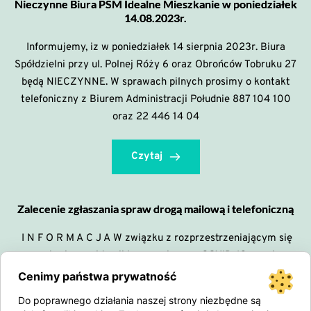
Nieczynne Biura PSM Idealne Mieszkanie w poniedziałek
14.08.2023r.
Informujemy, iz w poniedziałek 14 sierpnia 2023r. Biura
Spółdzielni przy ul. Polnej Róży 6 oraz Obrońców Tobruku 27
będą NIECZYNNE. W sprawach pilnych prosimy o kontakt
telefoniczny z Biurem Administracji Południe 887 104 100
oraz 22 446 14 04
Czytaj
Zalecenie zgłaszania spraw drogą mailową i telefoniczną
I N F O R M A C J A W związku z rozprzestrzeniającym się
zagrożeniem epidemii koronawirusem COVID-19 prosimy
o ograniczenie kontaktów osobistych w biurze Spółdzielni
Cenimy państwa prywatność
oraz Administracji . Wszelkie sprawy sugerujemy zgłaszać
Do poprawnego działania naszej strony niezbędne są
pracownikom Spółdzielni telefonicznie lub mailowo.