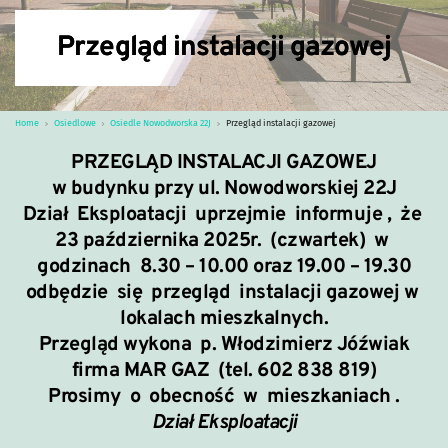
Przegląd instalacji gazowej
Home
Osiedlowe
Osiedle Nowodworska 22J
Przegląd instalacji gazowej
PRZEGLĄD INSTALACJI GAZOWEJ
w budynku przy
ul. Nowodworskiej 22J
Dział Eksploatacji uprzejmie informuje , że
23 października 2025r. (czwartek) w
godzinach 8.30 – 10.00 oraz 19.00 – 19.30
odbędzie się
przegląd instalacji gazowej
w
lokalach mieszkalnych.
Przegląd wykona p. Włodzimierz Jóźwiak
firma MAR GAZ (tel. 602 838 819)
Prosimy o obecność w mieszkaniach .
Dział Eksploatacji