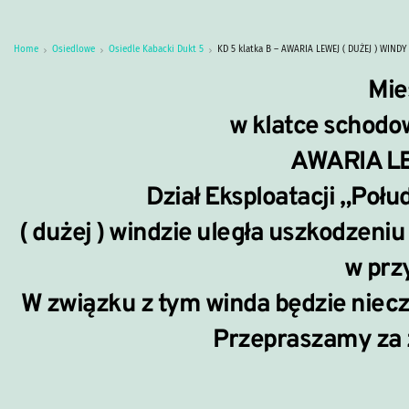
Home
Osiedlowe
Osiedle Kabacki Dukt 5
KD 5 klatka B – AWARIA LEWEJ ( DUŻEJ ) WINDY
Mie
w klatce schodow
AWARIA LE
Dział Eksploatacji „Połu
( dużej ) windzie uległa uszkodzeni
w prz
W związku z tym winda będzie niec
Przepraszamy za z