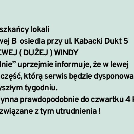
szkańcy lokali
ej B
osiedla przy ul. Kabacki Dukt 5
WEJ ( DUŻEJ ) WINDY
dnie” uprzejmie informuje, że w lewej
u część, którą serwis będzie dysponowa
yszłym tygodniu.
zynna prawdopodobnie do czwartku 4 k
wiązane z tym utrudnienia !