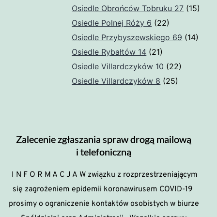
Osiedle Obrońców Tobruku 27
(15)
Osiedle Polnej Róży 6
(22)
Osiedle Przybyszewskiego 69
(14)
Osiedle Rybałtów 14
(21)
Osiedle Villardczyków 10
(22)
Osiedle Villardczyków 8
(25)
Zalecenie zgłaszania spraw drogą mailową
i telefoniczną
I N F O R M A C J A W związku z rozprzestrzeniającym
się zagrożeniem epidemii koronawirusem COVID-19
prosimy o ograniczenie kontaktów osobistych w biurze