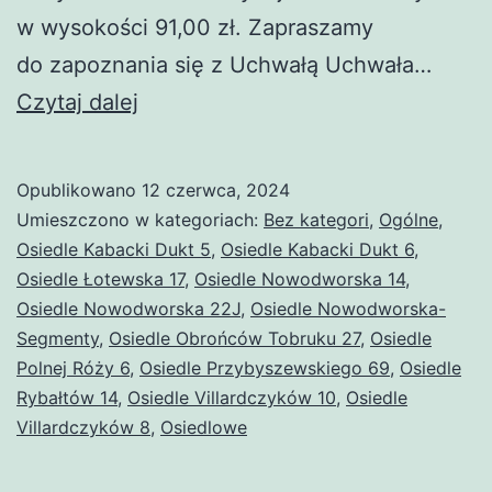
w wysokości 91,00 zł. Zapraszamy
do zapoznania się z Uchwałą Uchwała…
Zmiana
Czytaj dalej
stawek
za gospodarowanie
Opublikowano
12 czerwca, 2024
odpadami
Umieszczono w kategoriach:
Bez kategori
,
Ogólne
,
komunalnymi
Osiedle Kabacki Dukt 5
,
Osiedle Kabacki Dukt 6
,
Osiedle Łotewska 17
,
Osiedle Nowodworska 14
,
w okresie
Osiedle Nowodworska 22J
,
Osiedle Nowodworska-
1.10.2024
Segmenty
,
Osiedle Obrońców Tobruku 27
,
Osiedle
–
Polnej Róży 6
,
Osiedle Przybyszewskiego 69
,
Osiedle
Rybałtów 14
,
Osiedle Villardczyków 10
30.09.2025r.
,
Osiedle
Villardczyków 8
,
Osiedlowe
w Warszawie