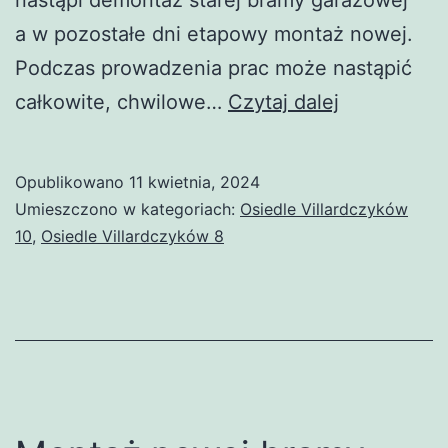
a w pozostałe dni etapowy montaż nowej.
Podczas prowadzenia prac może nastąpić
demontaż
całkowite, chwilowe…
Czytaj dalej
i montaż
nowej
Opublikowano
11 kwietnia, 2024
bramy
Umieszczono w kategoriach:
Osiedle Villardczyków
garażowej
10
,
Osiedle Villardczyków 8
B –
Villardczy
8